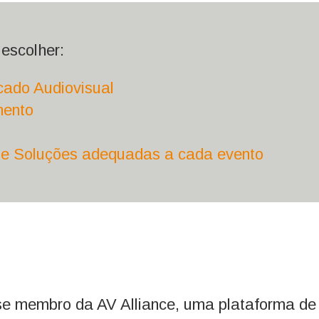
escolher:
cado Audiovisual
mento
 de Soluções adequadas a cada evento
membro da AV Alliance, uma plataforma de 